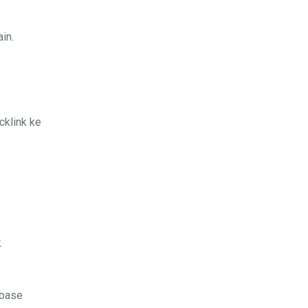
in.
cklink ke
k
abase