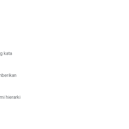
ng kata
mberikan
i hierarki