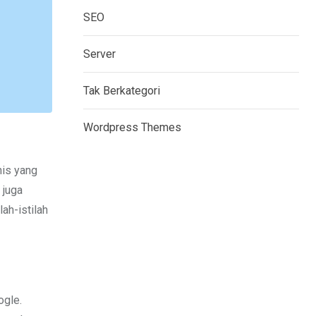
SEO
Server
Tak Berkategori
Wordpress Themes
nis yang
 juga
ah-istilah
ogle.