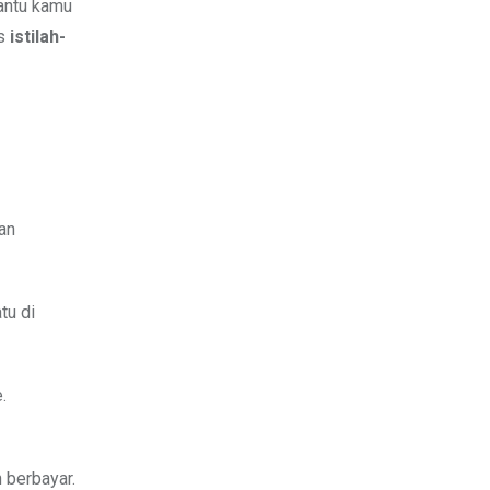
antu kamu
as
istilah-
an
tu di
.
 berbayar.