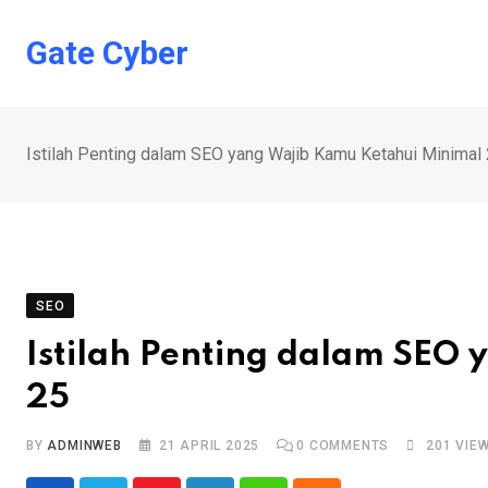
Skip
to
Gate Cyber
content
Istilah Penting dalam SEO yang Wajib Kamu Ketahui Minimal
SEO
Istilah Penting dalam SEO
25
BY
ADMINWEB
21 APRIL 2025
0
COMMENTS
201
VIE