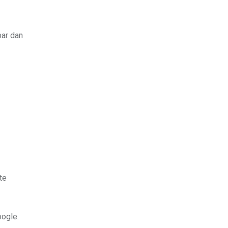
bar dan
te
oogle.